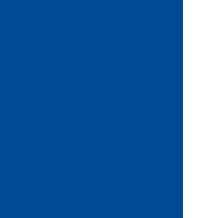
Videoclips
Sicherheitsbrief Nr. 59
Das ICH sind WIR - Feuerwehr!
Download (pdf, 1.08 MB)
Sicher Absitzen – mit 3-Punkte-Halt!
Stand
Fit für die Brandbekämpfung
Ausgabe 01/2026
Gefahr übersehen - Kann ins Auge gehen!
Kreuz gesund! Statt Rücken rund.
Altes raus! Statt Krankenhaus.
Abspecken! Nicht feststecken.
Ankommen! Nicht umkommen.
Rehabilitation/Leistungen
Versicherte
Versicherungsschutz
Medizinische Versorgung
Berufliche und soziale Teilhabe
Geldleistungen
Mehrleistungen