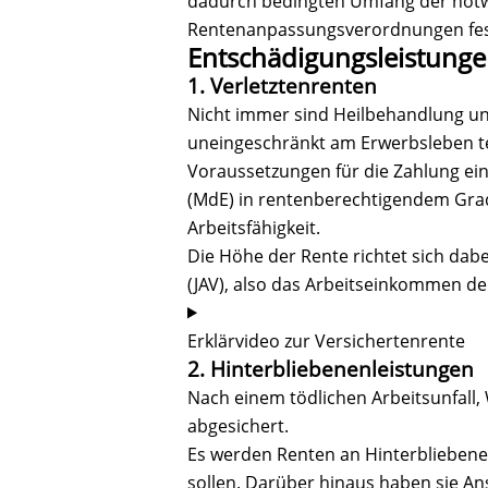
dadurch bedingten Umfang der notwe
Rentenanpassungsverordnungen fes
Entschädigungsleistung
1. Verletztenrenten
Nicht immer sind Heilbehandlung und
uneingeschränkt am Erwerbsleben tei
Voraussetzungen für die Zahlung ein
(MdE) in rentenberechtigendem Grade,
Arbeitsfähigkeit.
Die Höhe der Rente richtet sich dab
(JAV), also das Arbeitseinkommen de
Erklärvideo zur Versichertenrente
2. Hinterbliebenenleistungen
Nach einem tödlichen Arbeitsunfall,
abgesichert.
Es werden Renten an Hinterbliebene, 
sollen. Darüber hinaus haben sie An