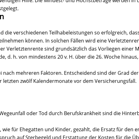
ndigen Hilfe. Die Mindest- und Höchstbeträge werden in d
tgelegt.
en
 die verschiedenen Teilhabeleistungen so erfolgreich, dass
lnehmen können. In solchen Fällen wird eine Verletztenren
er Verletztenrente sind grundsätzlich das Vorliegen einer 
 d. h. von mindestens 20 v. H. über die 26. Woche hinaus, 
ei nach mehreren Faktoren. Entscheidend sind der Grad der
r letzten zwölf Kalendermonate vor dem Versicherungsfall.
 Wegeunfall oder Tod durch Berufskrankheit sind die Hinterb
wie für Ehegatten und Kinder, gezahlt, die Ersatz für den e
spruch auf Sterbegeld und Erstattung der Kosten für die 